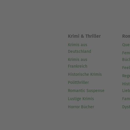
Krimi & Thriller
Ro
Krimis aus
Que
Deutschland
Fem
Krimis aus
Büc
Frankreich
Fee
Historische Krimis
Reg
Politthriller
Hist
Romantic Suspense
Lie
Lustige Krimis
Fam
Horror Bücher
Dys