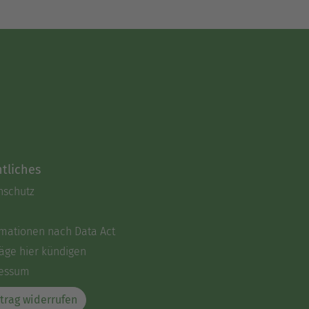
tliches
nschutz
rmationen nach Data Act
äge hier kündigen
essum
trag widerrufen