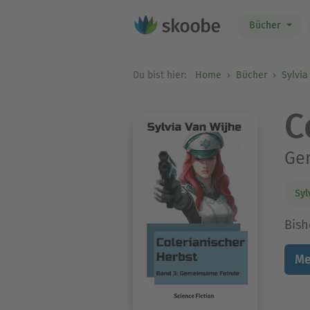
Bücher
Du bist hier:
Home
Bücher
Sylvia
C
Ge
Syl
Bish
Me