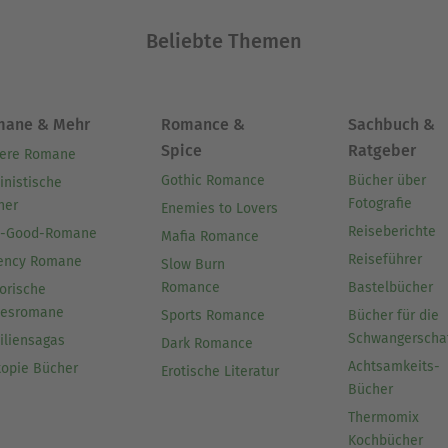
Beliebte Themen
mane & Mehr
Romance &
Sachbuch &
Spice
Ratgeber
ere Romane
Gothic Romance
Bücher über
inistische
Fotografie
her
Enemies to Lovers
Reiseberichte
l-Good-Romane
Mafia Romance
Reiseführer
ency Romane
Slow Burn
Romance
Bastelbücher
orische
besromane
Sports Romance
Bücher für die
Schwangerscha
iliensagas
Dark Romance
Achtsamkeits-
topie Bücher
Erotische Literatur
Bücher
Thermomix
Kochbücher