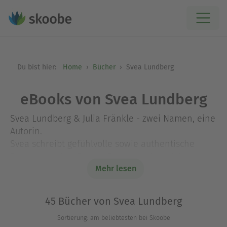
Du bist hier:
Home
Bücher
Svea Lundberg
eBooks von Svea Lundberg
Svea Lundberg & Julia Fränkle - zwei Namen, eine
Autorin.
Svea schreibt gefühlvolle sowie authentische
Romane in den Genres Romance, New Adult,
Erotik und Crime/Thrill, häufig aber nicht immer
Mehr lesen
im LGBTQ*-Bereich. Sinnliche Momente,
Beziehungen auf Augenhöhe und
45 Bücher von Svea Lundberg
außergewöhnliche Themen sind in ihren
Sortierung: am beliebtesten bei Skoobe
Romanen garantiert.