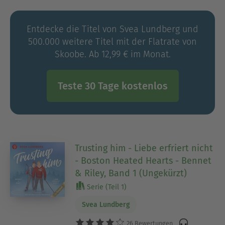
Julia hingegen steht für packende Fantasy voller
Intrigen, Magie und einer ordentlichen Portion
Entdecke die Titel von Svea Lundberg und
Blut und Dreck.
500.000 weitere Titel mit der Flatrate von
Skoobe. Ab 12,99 € im Monat.
Teste 30 Tage kostenlos
Trusting him - Liebe erfriert nicht
- Boston Heated Hearts - Bennet
& Riley, Band 1 (Ungekürzt)
Serie (Teil 1)
Svea Lundberg
26 Bewertungen