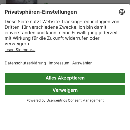
Serie (Teil 5)
Svea Lundberg
36 Bewertungen
Sheltered in blue: Wenn
Erinnerungen lähmen
Serie (Teil 2)
Svea Lundberg
51 Bewertungen
Sheltered in blue: Wenn
Vertrauen aus Verrat erwächst
Serie (Teil 3)
Svea Lundberg