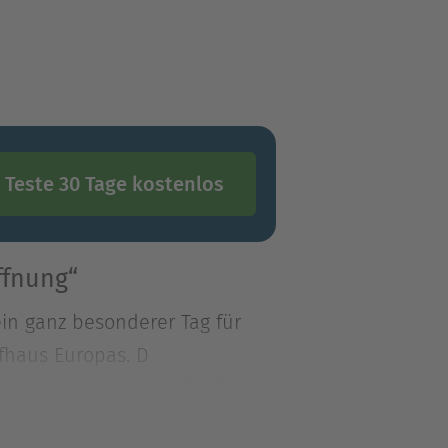
Teste 30 Tage kostenlos
ffnung“
ein ganz besonderer Tag für
fhaus Europas. D
ein ganz besonderer Tag für
fhaus Europas. Doch die