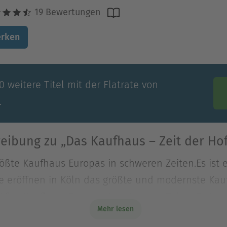
19 Bewertungen
rken
 weitere Titel mit der Flatrate von
.
eibung zu „Das Kaufhaus – Zeit der Ho
ößte Kaufhaus Europas in schweren Zeiten.Es ist 
ie eröffnen in Köln das größte und modernste Kau
ößte Kaufhaus Europas in schweren Zeiten.Es ist 
Mehr lesen
ie eröffnen in Köln das größte und modernste Kau