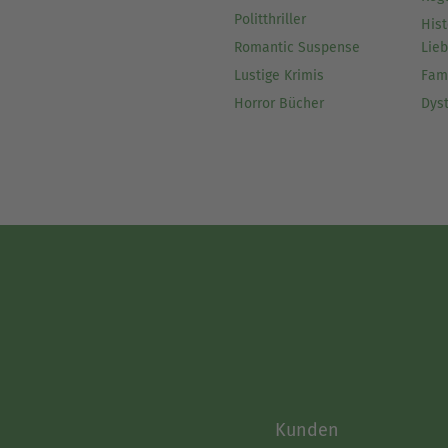
Politthriller
Hist
Romantic Suspense
Lie
Lustige Krimis
Fam
Horror Bücher
Dys
Kunden