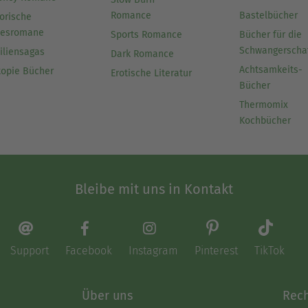
Romance
Bastelbücher
orische
besromane
Sports Romance
Bücher für die
Schwangerscha
iliensagas
Dark Romance
Achtsamkeits-
topie Bücher
Erotische Literatur
Bücher
Thermomix
Kochbücher
Bleibe mit uns in Kontakt
Support
Facebook
Instagram
Pinterest
TikTok
Über uns
Rech