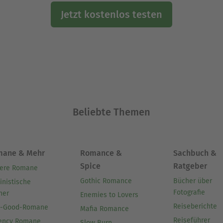
Jetzt kostenlos testen
Beliebte Themen
mane & Mehr
Romance &
Sachbuch &
Spice
Ratgeber
ere Romane
Gothic Romance
Bücher über
inistische
Fotografie
her
Enemies to Lovers
Reiseberichte
l-Good-Romane
Mafia Romance
Reiseführer
ency Romane
Slow Burn