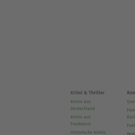
Krimi & Thriller
Ro
Krimis aus
Que
Deutschland
Fem
Krimis aus
Büc
Frankreich
Fee
Historische Krimis
Reg