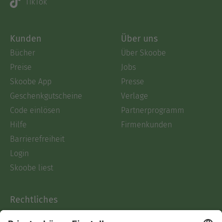
TikTok
Kunden
Über uns
Bücher
Über Skoobe
Preise
Jobs
Skoobe App
Presse
Geschenkgutscheine
Verlage
Code einlösen
Partnerprogramm
Hilfe
Firmenkunden
Barrierefreiheit
Login
Skoobe liest
Rechtliches
Datenschutz