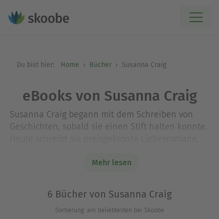
Du bist hier:
Home
Bücher
Susanna Craig
eBooks von Susanna Craig
Susanna Craig begann mit dem Schreiben von
Geschichten, sobald sie einen Stift halten konnte.
Heute schreibt sie preisgekrönte Liebesromane,
die in der Regency-Ära spielen, die Geschichte
und Gefühl mit einer Prise Leidenschaft
Mehr lesen
verbinden. Als Englischprofessorin, Ehefrau und
Mutter findet sie derzeit ihr Happy End in
6 Bücher von Susanna Craig
Kentucky, ohne ihre Wurzeln im Mittleren Westen
Sortierung: am beliebtesten bei Skoobe
aufzugeben.