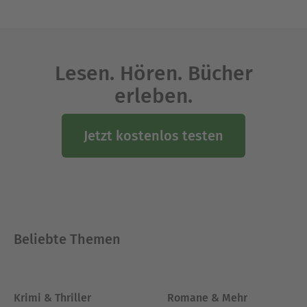
https://www.facebook.com/SusanneEiseleAutorin
/
Bei Instagram:
https://www.instagram.com/susanne_eisele_auto
Lesen. Hören. Bücher
rin/
erleben.
Ausblenden
Jetzt kostenlos testen
Beliebte Themen
Krimi & Thriller
Romane & Mehr