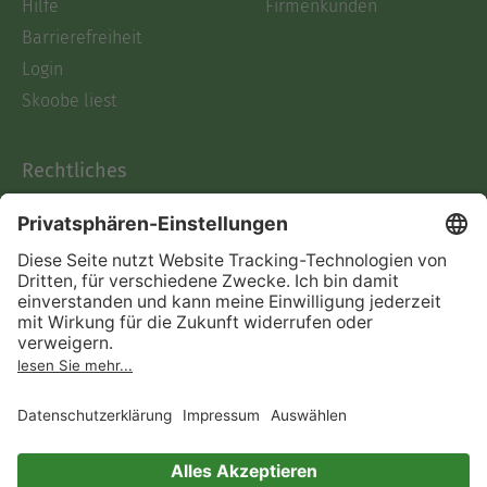
Hilfe
Firmenkunden
Barrierefreiheit
Login
Skoobe liest
Rechtliches
Datenschutz
AGB
Informationen nach Data
Act
Verträge hier kündigen
Impressum
Vertrag widerrufen