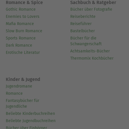
Romance & Spice
Sachbuch & Ratgeber
Gothic Romance
Bücher über Fotografie
Enemies to Lovers
Reiseberichte
Mafia Romance
Reiseführer
Slow Burn Romance
Bastelbücher
Sports Romance
Bücher für die
Schwangerschaft
Dark Romance
Achtsamkeits-Bücher
Erotische Literatur
Thermomix Kochbücher
Kinder & Jugend
Jugendromane
Romance
Fantasybücher für
Jugendliche
Beliebte Kinderbuchreihen
Beliebte Jugendbuchreihen
Bücher über Einhörner