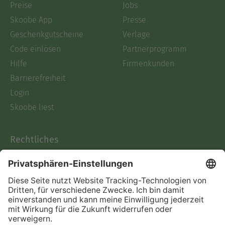
Preise
Jobs
Skoobe App
Presse
Geschenkgutscheine
Verlage
Code einlösen
Partnerprogramm
Hilfe
Firmenkunden
Barrierefreiheit
Login
Skoobe liest
Rechtliches
Datenschutz
AGB
Informationen nach Data
Act
Verträge hier kündigen
Impressum