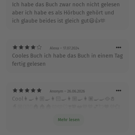
Ich habe das Buch zwar noch nicht gelesen
aber ich habe es als Hörbuch gehört und
ich glaube beides ist gleich gut😃👍🫶
Alexa
– 17.07.2024
Cooles Buch ich habe das Buch in einem Tag
fertig gelesen
Anonym
– 26.06.2026
Cool👩‍🍳👩🏼‍🍳👩🏻‍🍳👩🏼‍🍳👩🏽‍🍳🍳🥘🧂
🧙🏼🧙🏻‍♀️🏠🏠🏠🩷🩵🤍❣️💖❤️💙🤎💕💘🧡💜💞
💝💛🖤❤️‍🔥💓💚🩶💗🧹🧹🧹🧹🧹🧹⭐️✨✨✨✨⭐️⭐️⭐️
Mehr lesen
🍪🍪🍪🍪🧀🧀🧀🍽️🍽️