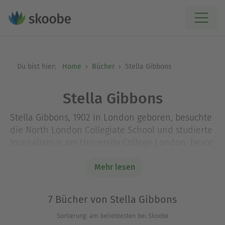
Du bist hier:
Home
Bücher
Stella Gibbons
Stella Gibbons
Stella Gibbons, 1902 in London geboren, besuchte
die North London Collegiate School und studierte
Journalismus am University College London, bevor
sie zehn Jahre lang für verschiedene Zeitungen
und Zeitschriften arbeitete, u. a. für den Evening
Mehr lesen
Standard und The Lady. 1930 veröffentlichte
Gibbons ihren ersten Lyrikband. Zwei Jahre später
7 Bücher von Stella Gibbons
folgte ihr erster Roman Teatime mit Kuh, der ein
Sortierung: am beliebtesten bei Skoobe
durchschlagender Erfolg wurde und heute zu den