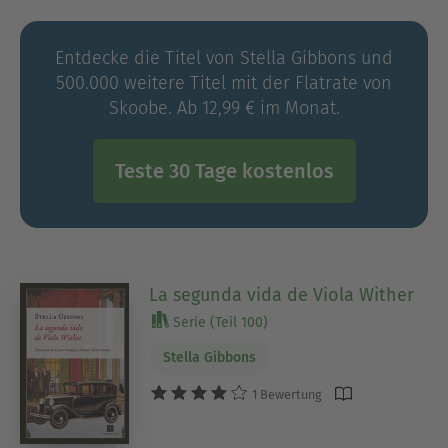
Klassikern der britischen Literatur des 20.
Jahrhunderts zählt. Obwohl Gibbons fast ein
Entdecke die Titel von Stella Gibbons und
halbes Jahrhundert schriftstellerisch aktiv war,
500.000 weitere Titel mit der Flatrate von
fanden weder ihre späteren 22 Romane noch ihre
Skoobe. Ab 12,99 € im Monat.
Lyrik eine mit ihrem Erstlingswerk vergleichbare
Anerkennung. Sie starb 1989.
Teste 30 Tage kostenlos
La segunda vida de Viola Wither
Serie (Teil 100)
Stella Gibbons
1 Bewertung