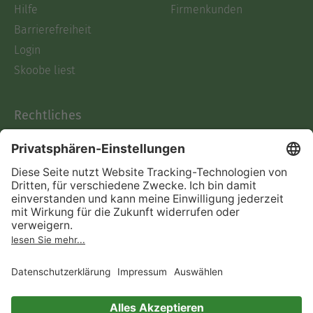
Hilfe
Firmenkunden
Barrierefreiheit
Login
Skoobe liest
Rechtliches
Datenschutz
AGB
Informationen nach Data
Act
Verträge hier kündigen
Impressum
Vertrag widerrufen