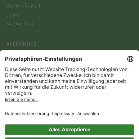
Barrierefreiheit
Login
Skoobe liest
Rechtliches
Datenschutz
AGB
Informationen nach Data
Act
Verträge hier kündigen
Impressum
Vertrag widerrufen
Immer ein gutes Buch