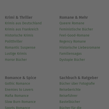
Während des Zweiten Weltkrieges verließ er
Europa und ging nach New York, von dort aus
reiste er nach Argentinien, Paraguay und
Krimi & Thriller
Romane & Mehr
Brasilien. 1941 Herausgabe der "Schachnovelle".
Krimis aus Deutschland
Queere Romane
Am 22. Februar 1942 nahm sich Stefan Zweig das
Krimis aus Frankreich
Feministische Bücher
Leben.
Historische Krimis
Feel-Good-Romane
Politthriller
Regency Romane
Ausblenden
Romantic Suspense
Historische Liebesromane
Lustige Krimis
Familiensagas
Horror Bücher
Dystopie Bücher
Romance & Spice
Sachbuch & Ratgeber
Gothic Romance
Bücher über Fotografie
Enemies to Lovers
Reiseberichte
Mafia Romance
Reiseführer
Slow Burn Romance
Bastelbücher
Sports Romance
Bücher für die