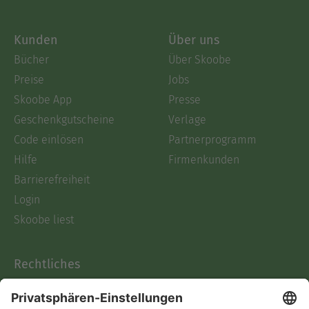
Kunden
Über uns
Bücher
Über Skoobe
Preise
Jobs
Skoobe App
Presse
Geschenkgutscheine
Verlage
Code einlösen
Partnerprogramm
Hilfe
Firmenkunden
Barrierefreiheit
Login
Skoobe liest
Rechtliches
Datenschutz
AGB