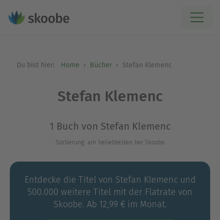
Du bist hier:
Home
Bücher
Stefan Klemenc
Stefan Klemenc
1 Buch von Stefan Klemenc
Sortierung: am beliebtesten bei Skoobe
Entdecke die Titel von Stefan Klemenc und
500.000 weitere Titel mit der Flatrate von
Skoobe. Ab 12,99 € im Monat.