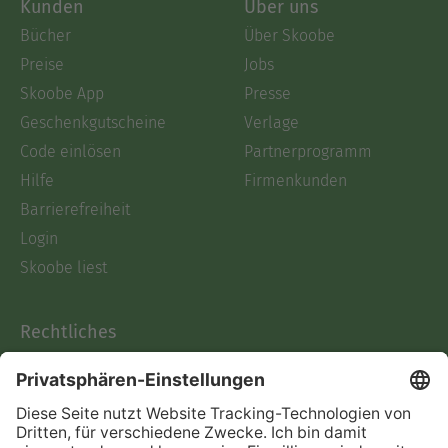
Kunden
Über uns
Bücher
Über Skoobe
Preise
Jobs
Skoobe App
Presse
Geschenkgutscheine
Verlage
Code einlösen
Partnerprogramm
Hilfe
Firmenkunden
Barrierefreiheit
Login
Skoobe liest
Rechtliches
Datenschutz
AGB
Informationen nach Data
Act