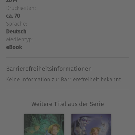
2014
nicht den Mut, mit Scarlet darüber zu sprechen.
Druckseiten:
Zudem waren wir nahe daran, das Geheimnis der
ca. 70
verschwundenen Jungen zu lösen. Aber dann kam
Sprache:
alles anders ..."
Deutsch
Medientyp:
Ausblenden
eBook
Barrierefreiheitsinformationen
Keine Information zur Barrierefreiheit bekannt
Weitere Titel aus der Serie