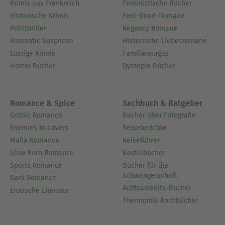
Krimis aus Frankreich
Feministische Bücher
Historische Krimis
Feel-Good-Romane
Politthriller
Regency Romane
Romantic Suspense
Historische Liebesromane
Lustige Krimis
Familiensagas
Horror Bücher
Dystopie Bücher
Romance & Spice
Sachbuch & Ratgeber
Gothic Romance
Bücher über Fotografie
Enemies to Lovers
Reiseberichte
Mafia Romance
Reiseführer
Slow Burn Romance
Bastelbücher
Sports Romance
Bücher für die
Schwangerschaft
Dark Romance
Achtsamkeits-Bücher
Erotische Literatur
Thermomix Kochbücher