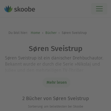
Du bist hier:
Home
Bücher
Søren Sveistrup
Søren Sveistrup
Søren Sveistrup ist ein dänischer Drehbuchautor.
Bekannt wurde er durch die Serie »Nikolaj und
Julie« und den mehrteiligen TV-Thriller
»Kommissarin Lund: Das Verbrechen«, der unter
dem Namen »The Killing« für den US-Markt
Mehr lesen
adaptiert wurde und zahlreiche Preise gewann.
Sein Thrillerdebüt »Der Kastanienmann« war ein
2 Bücher von Søren Sveistrup
internationaler Bestseller und erreichte ein
Sortierung: am beliebtesten bei Skoobe
Millionenpublikum.