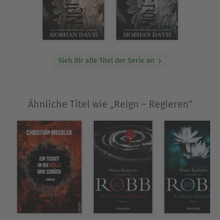
bereits nach Lowell gekommen ist. Aber er hat
seinen tödlichsten Feind und die
Herausforderung, die von innen kommt,
übersehen. Wir werden nicht aufhören, bis er
besiegt ist und wir ihm die Krone abgenommen
Sieh Dir alle Titel der Serie an
haben. Sinner wird untergehen.
Über Siobhan Davis
Ähnliche Titel wie „Reign – Regieren“
Siobhan Davis ist eine USA-Today-, Wall-Street-
Journal- und Amazon-Top-5-Bestsellerautorin für
Liebesromane. Siobhan schreibt gefühlsintensive
Geschichten mit Romantik zum Dahinschmelzen,
komplexen Charakteren und einer Menge
unerwarteter Wendungen, die einen über die
Schlafenszeit hinaus lesen lassen! Sie hat mehr
als 2 Millionen Bücher verkauft, und ihre Titel
wurden in mehrere Sprachen übersetzt.