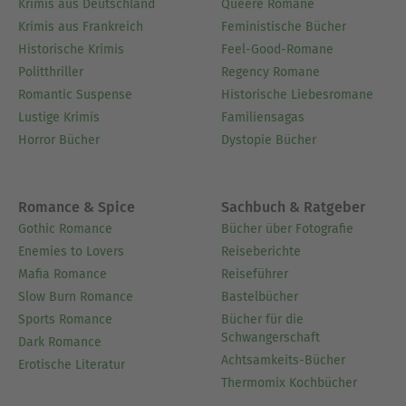
Krimis aus Deutschland
Queere Romane
Krimis aus Frankreich
Feministische Bücher
Historische Krimis
Feel-Good-Romane
Politthriller
Regency Romane
Romantic Suspense
Historische Liebesromane
Lustige Krimis
Familiensagas
Horror Bücher
Dystopie Bücher
Romance & Spice
Sachbuch & Ratgeber
Gothic Romance
Bücher über Fotografie
Enemies to Lovers
Reiseberichte
Mafia Romance
Reiseführer
Slow Burn Romance
Bastelbücher
Sports Romance
Bücher für die
Schwangerschaft
Dark Romance
Achtsamkeits-Bücher
Erotische Literatur
Thermomix Kochbücher