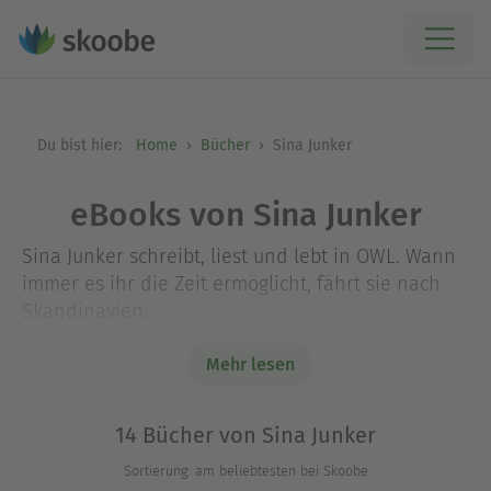
Du bist hier:
Home
Bücher
Sina Junker
eBooks von Sina Junker
Sina Junker schreibt, liest und lebt in OWL. Wann
immer es ihr die Zeit ermöglicht, fährt sie nach
Skandinavien.
Zwischen Dünen, Sandburgen und mit einem
Mehr lesen
dampfenden Kaffee in der Hand, genießt sie die
Zeit am Meer.
14 Bücher von Sina Junker
Sortierung: am beliebtesten bei Skoobe
Klar, dass ihre Romane von der Schönheit des