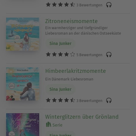
3 Bewertungen
Zitroneneismomente
Ein warmherziger und tiefgründiger
Liebesroman an der dänischen Ostseeküste
Sina Junker
5 Bewertungen
Himbeerlakritzmomente
Ein Dänemark-Liebesroman
Sina Junker
3 Bewertungen
Winterglitzern über Grönland
Serie
Sina Junker