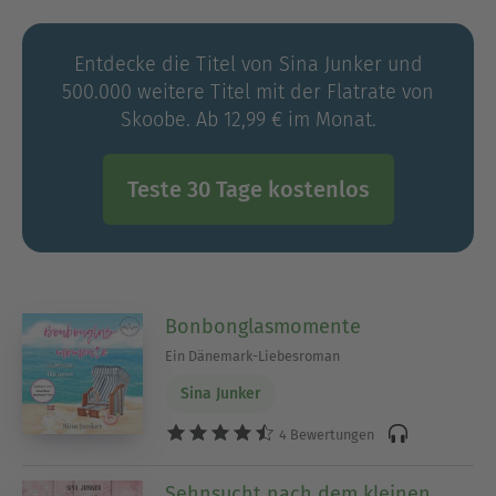
Nordens handeln.
Entdecke die Titel von Sina Junker und
Ihre Bücher sind wie die Lebensweise der
500.000 weitere Titel mit der Flatrate von
Skandinavier: hyggelig!
Skoobe. Ab 12,99 € im Monat.
Teste 30 Tage kostenlos
Bonbonglasmomente
Ein Dänemark-Liebesroman
Sina Junker
4 Bewertungen
Sehnsucht nach dem kleinen