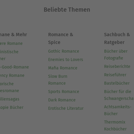
Beliebte Themen
mane & Mehr
Romance &
Sachbuch &
Spice
Ratgeber
ere Romane
Gothic Romance
Bücher über
inistische
Fotografie
her
Enemies to Lovers
Reiseberichte
l-Good-Romane
Mafia Romance
Reiseführer
ency Romane
Slow Burn
Romance
Bastelbücher
orische
besromane
Sports Romance
Bücher für die
Schwangerscha
iliensagas
Dark Romance
Achtsamkeits-
topie Bücher
Erotische Literatur
Bücher
Thermomix
Kochbücher