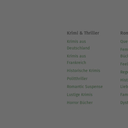
Krimi & Thriller
Ro
Krimis aus
Que
Deutschland
Fem
Krimis aus
Büc
Frankreich
Fee
Historische Krimis
Reg
Politthriller
Hist
Romantic Suspense
Lie
Lustige Krimis
Fam
Horror Bücher
Dys