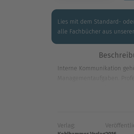
Lies mit dem Standard- oder
alle Fachbücher aus unsere
Beschreib
Interne Kommunikation gehör
Managementaufgaben. Profess
Interne Kommunikation gehör
Managementaufgaben. Profess
Schlussfolgerungen, Ängste 
Fehlentwicklungen. Und sie
Verlag:
Veröffentli
ungeahnte Energien freisetz