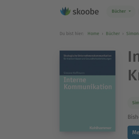
Bücher
Du bist hier:
Home
Bücher
Simon
I
K
Si
Bish
Me