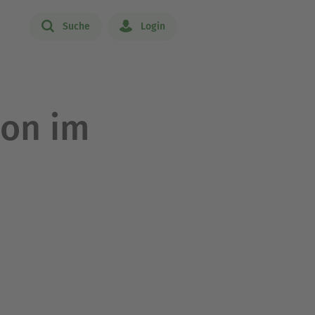
Suche
Login
on im