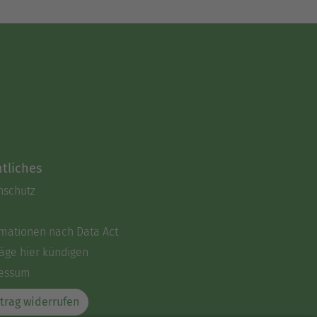
tliches
nschutz
rmationen nach Data Act
äge hier kündigen
essum
trag widerrufen