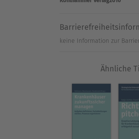
Kohlhammer Verlag
2016
allgemeine Entwicklung der
Universitätsklinikums Münst
Barrierefreiheitsinfo
keine Information zur Barrie
Ähnliche T