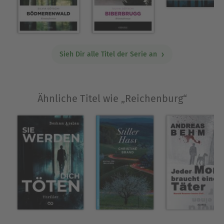
Buch Award ausgezeichnet. Sie hat drei Söhne
und zwei Töchter und lebt heute mit ihrem Mann
im Kanton Aargau.
www.silvia-goetschi.ch
Sieh Dir alle Titel der Serie an
Ausblenden
Ähnliche Titel wie „Reichenburg“