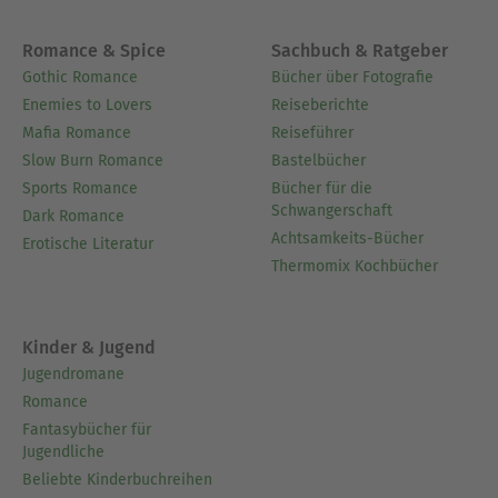
Romance & Spice
Sachbuch & Ratgeber
Gothic Romance
Bücher über Fotografie
Enemies to Lovers
Reiseberichte
Mafia Romance
Reiseführer
Slow Burn Romance
Bastelbücher
Sports Romance
Bücher für die
Schwangerschaft
Dark Romance
Achtsamkeits-Bücher
Erotische Literatur
Thermomix Kochbücher
Kinder & Jugend
Jugendromane
Romance
Fantasybücher für
Jugendliche
Beliebte Kinderbuchreihen