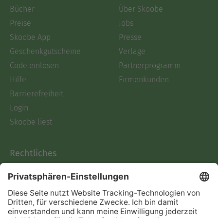
Bücher
Über Skoobe
Preise
Jobs
Skoobe App
Presse
Geschenkgutscheine
Verlage
Code einlösen
Partnerprogramm
Hilfe
Firmenkunden
Barrierefreiheit
Login
Skoobe liest
Rechtliches
Datenschutz
AGB
Informationen nach Data
Act