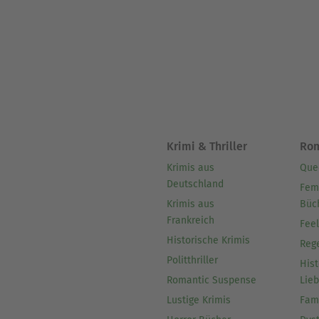
gar nicht mehr aus der Hand
Krimi & Thriller
Ro
Krimis aus
Que
Deutschland
Fem
Krimis aus
Büc
Frankreich
Fee
Historische Krimis
Reg
Politthriller
Hist
Romantic Suspense
Lie
Lustige Krimis
Fam