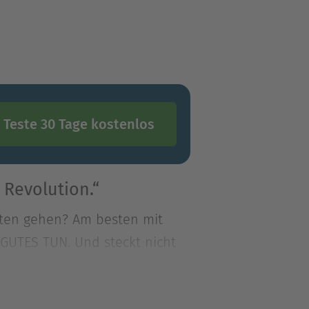
Teste 30 Tage kostenlos
 Revolution.“
ten gehen? Am besten mit
UTES TUN. Und steckt nicht
ten gehen? Am besten mit