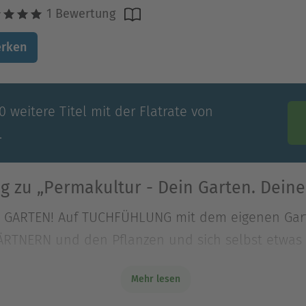
1 Bewertung
rken
 weitere Titel mit der Flatrate von
.
 zu „Permakultur - Dein Garten. Deine
N GARTEN! Auf TUCHFÜHLUNG mit dem eigenen Gar
TNERN und den Pflanzen und sich selbst etwas G
Mehr lesen
N GARTEN! Auf TUCHFÜHLUNG mit dem eigenen Gar