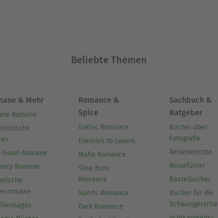
 legen.'
Ausblenden
Beliebte Themen
mane & Mehr
Romance &
Sachbuch &
Spice
Ratgeber
ere Romane
Gothic Romance
Bücher über
inistische
Fotografie
her
Enemies to Lovers
Reiseberichte
l-Good-Romane
Mafia Romance
Reiseführer
ency Romane
Slow Burn
Romance
Bastelbücher
orische
besromane
Sports Romance
Bücher für die
Schwangerscha
iliensagas
Dark Romance
Achtsamkeits-