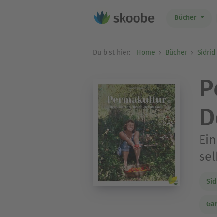
Bücher
Du bist hier:
Home
Bücher
Sidrid
P
D
Ein
sel
Sid
Gar