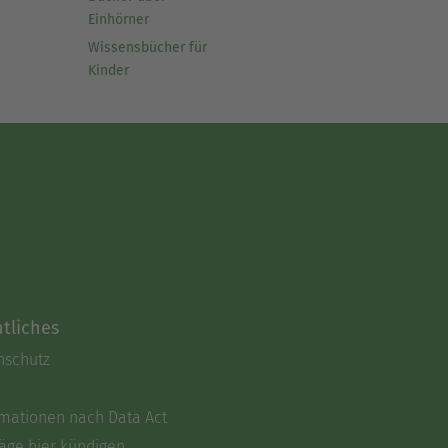
Einhörner
Wissensbücher für
Kinder
tliches
nschutz
rmationen nach Data Act
äge hier kündigen