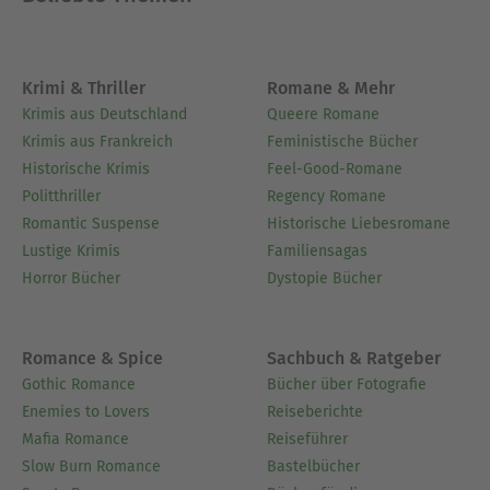
Mittelpunkt der kulturellen und spirituellen Szene
der 1960er-Jahre an der Westküste Amerikas. Zu
seinen Schülern und Verehrern gehörten
Krimi & Thriller
Romane & Mehr
berühmte Künstler wie Alan Watts, Allan Ginsberg
Krimis aus Deutschland
Queere Romane
und John Lennon.
Krimis aus Frankreich
Feministische Bücher
Ausblenden
Historische Krimis
Feel-Good-Romane
Politthriller
Regency Romane
Romantic Suspense
Historische Liebesromane
Lustige Krimis
Familiensagas
Horror Bücher
Dystopie Bücher
Romance & Spice
Sachbuch & Ratgeber
Gothic Romance
Bücher über Fotografie
Enemies to Lovers
Reiseberichte
Mafia Romance
Reiseführer
Slow Burn Romance
Bastelbücher