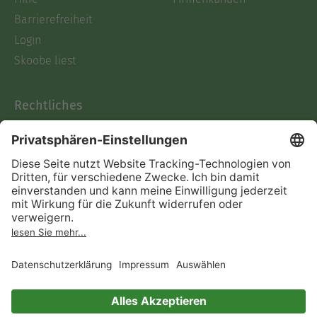
Barrierefreiheit
Login
Skoobe liest
Rechtliches
Datenschutz
AGB
Informationen nach Data
Act
Verträge hier kündigen
Impressum
Vertrag widerrufen
Immer ein gutes Buch