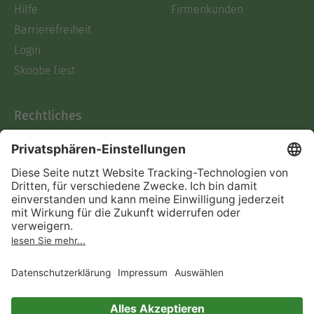
Hilfe
Firmenkunden
Barrierefreiheit
Login
Skoobe liest
Rechtliches
Datenschutz
AGB
Informationen nach Data
Act
Verträge hier kündigen
Impressum
Vertrag widerrufen