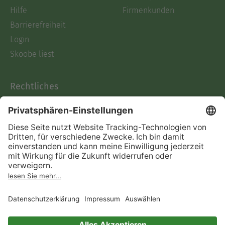
Hilfe
Firmenkunden
Barrierefreiheit
Login
Skoobe liest
Rechtliches
Datenschutz
AGB
Informationen nach Data
Act
Verträge hier kündigen
Impressum
Vertrag widerrufen