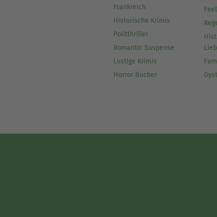
Frankreich
Fee
Historische Krimis
Reg
Politthriller
Hist
Romantic Suspense
Lie
Lustige Krimis
Fam
Horror Bücher
Dys