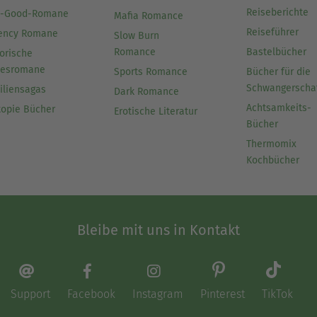
Reiseberichte
l-Good-Romane
Mafia Romance
Reiseführer
ency Romane
Slow Burn
Romance
Bastelbücher
orische
besromane
Sports Romance
Bücher für die
Schwangerscha
iliensagas
Dark Romance
Achtsamkeits-
topie Bücher
Erotische Literatur
Bücher
Thermomix
Kochbücher
Bleibe mit uns in Kontakt
Support
Facebook
Instagram
Pinterest
TikTok