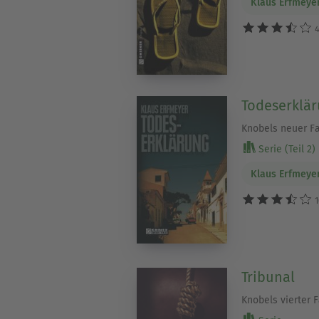
Klaus Erfmeye
4
Todeserklä
Knobels neuer Fa
Serie (Teil 2)
Klaus Erfmeye
1
Tribunal
Knobels vierter F