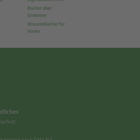
ft
Bücher über
Einhörner
Wissensbücher für
Kinder
tliches
nschutz
rmationen nach Data Act