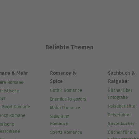
Beliebte Themen
mane & Mehr
Romance &
Sachbuch &
Spice
Ratgeber
ere Romane
Gothic Romance
Bücher über
inistische
Fotografie
her
Enemies to Lovers
Reiseberichte
l-Good-Romane
Mafia Romance
Reiseführer
ency Romane
Slow Burn
Romance
Bastelbücher
orische
besromane
Sports Romance
Bücher für die