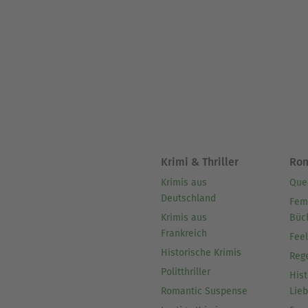
Krimi & Thriller
Ro
Krimis aus
Que
Deutschland
Fem
Krimis aus
Büc
Frankreich
Fee
Historische Krimis
Reg
Politthriller
Hist
Romantic Suspense
Lie