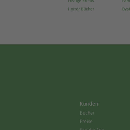
Lustige Krimis
Fam
Horror Bücher
Dys
Kunden
Bücher
Preise
Skoobe App