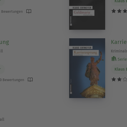
r
Klaus 
 Bewertungen
rung
Karri
ll
Krimina
Serie 
r
Klaus 
0 Bewertungen
all