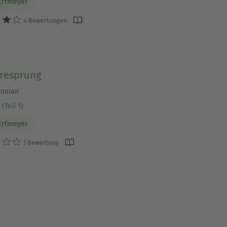
Erfmeyer
4 Bewertungen
eresprung
lroman
(Teil 1)
Erfmeyer
1 Bewertung