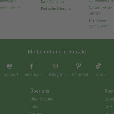
Schwangerscha
iliensagas
Dark Romance
Achtsamkeits-
topie Bücher
Erotische Literatur
Bücher
Thermomix
Kochbücher
Bleibe mit uns in Kontakt
Support
Facebook
Instagram
Pinterest
TikTok
Über uns
Rech
Über Skoobe
Date
Jobs
AGB
Presse
Info