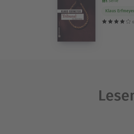
Serie
Klaus Erfmeye
6
Lesen