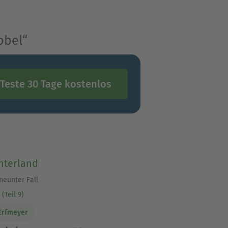
obel“
Teste 30 Tage kostenlos
hterland
neunter Fall
(Teil 9)
Erfmeyer