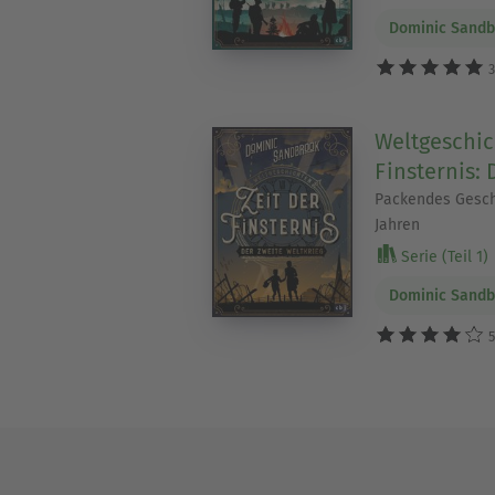
Dominic Sandb
3
Weltgeschich
Finsternis: 
Packendes Geschi
Jahren
Serie (Teil 1)
Dominic Sandb
5