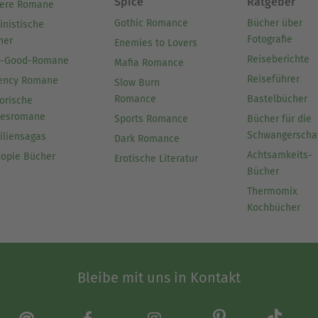
Spice
Ratgeber
ere Romane
Gothic Romance
Bücher über
inistische
Fotografie
her
Enemies to Lovers
Reiseberichte
l-Good-Romane
Mafia Romance
Reiseführer
ency Romane
Slow Burn
Romance
Bastelbücher
orische
besromane
Sports Romance
Bücher für die
Schwangerscha
iliensagas
Dark Romance
Achtsamkeits-
topie Bücher
Erotische Literatur
Bücher
Thermomix
Kochbücher
Bleibe mit uns in Kontakt