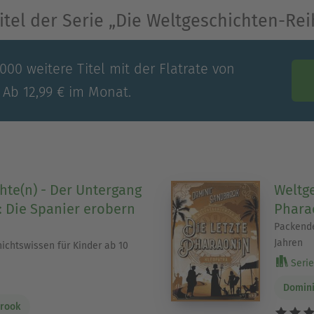
Titel der Serie „Die Weltgeschichten-Rei
00 weitere Titel mit der Flatrate von
 Ab 12,99 € im Monat.
hte(n) - Der Untergang
Weltge
: Die Spanier erobern
Phara
Packende
Jahren
chtswissen für Kinder ab 10
Serie 
Domin
rook