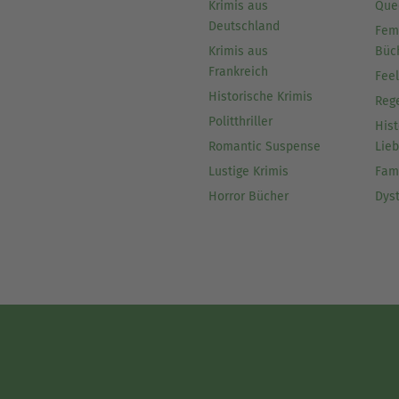
Krimis aus
Que
Deutschland
Fem
Krimis aus
Büc
Frankreich
Fee
Historische Krimis
Reg
Politthriller
Hist
Romantic Suspense
Lie
Lustige Krimis
Fam
Horror Bücher
Dys