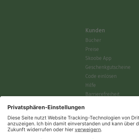
Kunden
Bücher
Preise
Skoobe App
Geschenkgutscheine
Code einlösen
Hilfe
Barrierefreiheit
Login
Skoobe liest