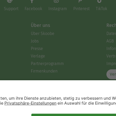
Support
Facebook
Instagram
Pinterest
TikTok
Über uns
Rech
Über Skoobe
Date
Jobs
AGB
Presse
Info
Verlage
Vertr
Partnerprogramm
Impr
Firmenkunden
Ver
Immer ein gutes Buch