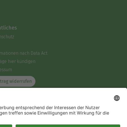
tliches
nschutz
rmationen nach Data Act
äge hier kündigen
essum
trag widerrufen