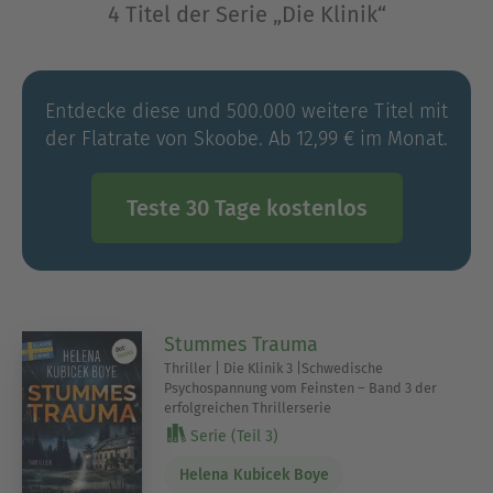
4 Titel der Serie „Die Klinik“
Entdecke diese und 500.000 weitere Titel mit
der Flatrate von Skoobe. Ab 12,99 € im Monat.
Teste 30 Tage kostenlos
Stummes Trauma
Thriller | Die Klinik 3 |Schwedische
Psychospannung vom Feinsten – Band 3 der
erfolgreichen Thrillerserie
Serie (Teil 3)
Helena Kubicek Boye