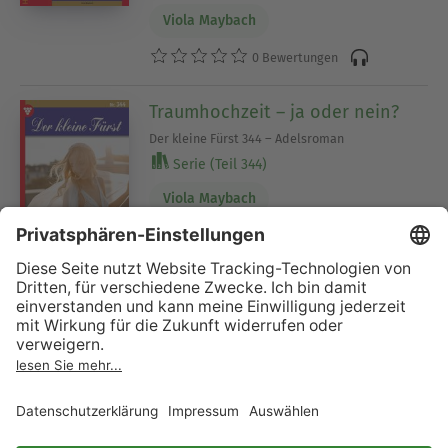
Viola Maybach
0 Bewertungen
Traumhochzeit – ja oder nein?
Der kleine Fürst 344 – Adelsroman
Serie (Teil 344)
Viola Maybach
1 Bewertung
Mein Herz gehört mir! - Der
kleine Fürst, Band 343
(ungekürzt)
Serie (Teil 343)
Viola Maybach
0 Bewertungen