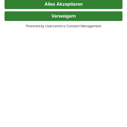
Eins zu null für Prinz Claus! - Der
kleine Fürst, Band 342
(ungekürzt)
Serie (Teil 342)
Viola Maybach
0 Bewertungen
Die stolze Gräfin - Der kleine
Fürst, Band 341 (ungekürzt)
Serie (Teil 341)
Viola Maybach
0 Bewertungen
Niemals werde ich dich lieben! -