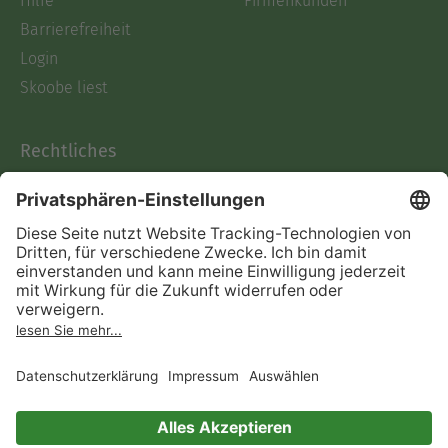
Hilfe
Firmenkunden
Barrierefreiheit
Login
Skoobe liest
Rechtliches
Datenschutz
AGB
Informationen nach Data
Act
Verträge hier kündigen
Impressum
Vertrag widerrufen