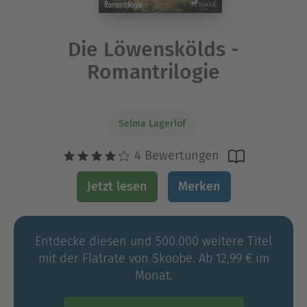
Die Löwenskölds -
Romantrilogie
Selma Lagerlöf
4 Bewertungen
Jetzt lesen
Merken
Entdecke diesen und 500.000 weitere Titel
mit der Flatrate von Skoobe. Ab 12,99 € im
Monat.