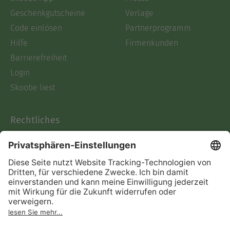
Geschenkgutscheine
Verlage
Code einlösen
Partnerprogramm
Hilfe
Firmenkunden
Barrierefreiheit
Login
Skoobe liest
Rechtliches
Datenschutz
AGB
Informationen nach Data
Act
Verträge hier kündigen
Impressum
Vertrag widerrufen