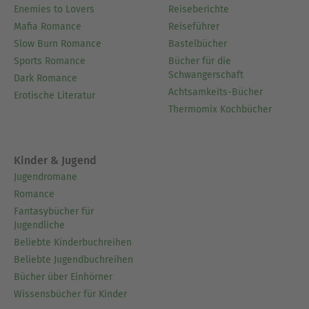
Thomas Mann bewunderten sie für ihre
Enemies to Lovers
Reiseberichte
Begabung. Selma Lagerlöf starb am 16. März 1940
Mafia Romance
Reiseführer
auf dem Gut Mårbacka.
Slow Burn Romance
Bastelbücher
Sports Romance
Bücher für die
Werkauswahl:
Schwangerschaft
Dark Romance
(1891)
Gösta Berling
Achtsamkeits-Bücher
Erotische Literatur
(1901/1902)
Jerusalem
Thermomix Kochbücher
(1904)
Herrn Arnes Schatz
Die wunderbare Reise des kleinen Nils Holgersson
(1906)
Kinder & Jugend
mit den Wildgänsen
Jugendromane
(1912)
Der Fuhrmann des Todes
Romance
(1914)
Der Kaiser von Portugallien
Fantasybücher für
Jugendliche
Ausblenden
Beliebte Kinderbuchreihen
Beliebte Jugendbuchreihen
Bücher über Einhörner
Wissensbücher für Kinder