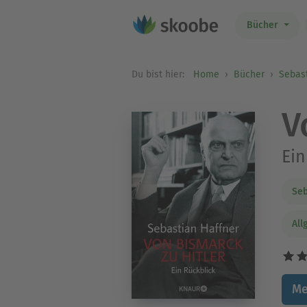
Bücher
Du bist hier:
Home
Bücher
Sebas
V
Ein
Seb
All
Me