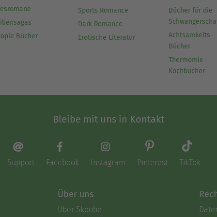
besromane
Sports Romance
Bücher für die
Schwangerscha
iliensagas
Dark Romance
Achtsamkeits-
topie Bücher
Erotische Literatur
Bücher
Thermomix
Kochbücher
Bleibe mit uns in Kontakt
Support
Facebook
Instagram
Pinterest
TikTok
Über uns
Rech
Über Skoobe
Date