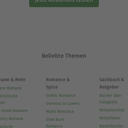
Beliebte Themen
mane & Mehr
Romance &
Sachbuch &
Spice
Ratgeber
ere Romane
Gothic Romance
Bücher über
inistische
Fotografie
her
Enemies to Lovers
Reiseberichte
l-Good-Romane
Mafia Romance
Reiseführer
ency Romane
Slow Burn
Romance
Bastelbücher
orische