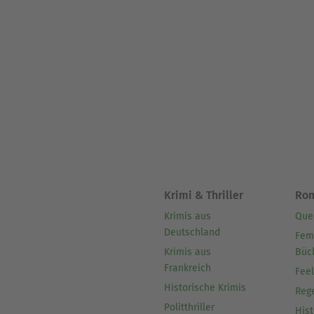
Krimi & Thriller
Ro
Krimis aus
Que
Deutschland
Fem
Krimis aus
Büc
Frankreich
Fee
Historische Krimis
Reg
Politthriller
Hist