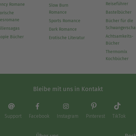
Reiseführer
ency Romane
Slow Burn
Romance
Bastelbücher
orische
besromane
Sports Romance
Bücher für die
Schwangerscha
iliensagas
Dark Romance
Achtsamkeits-
topie Bücher
Erotische Literatur
Bücher
Thermomix
Kochbücher
Bleibe mit uns in Kontakt
Support
Facebook
Instagram
Pinterest
TikTok