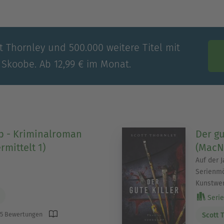
t Thornley und 500.000 weitere Titel mit
 Skoobe. Ab 12,99 € im Monat.
p - Kriminalroman
Der gu
mittelt 1)
(MacNe
Auf der 
Serienmö
Kunstwer
Serie 
5 Bewertungen
Scott 