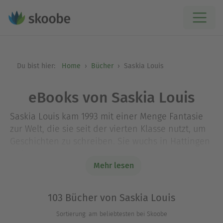
Du bist hier:
Home
Bücher
Saskia Louis
eBooks von Saskia Louis
Saskia Louis kam 1993 mit einer Menge Fantasie
zur Welt, die sie seit der vierten Klasse nutzt, um
Geschichten zu schreiben. Sie wuchs in Hattingen
auf und über die Jahre hat sie ihr Zuhause in
Fantasy und amüsanter Frauenliteratur gefunden.
Mehr lesen
Heute wohnt sie in Köln und träumt davon, den
Soundtrack zu der Verfilmung eines ihrer Bücher
103 Bücher von Saskia Louis
zu schreiben.
Sortierung: am beliebtesten bei Skoobe