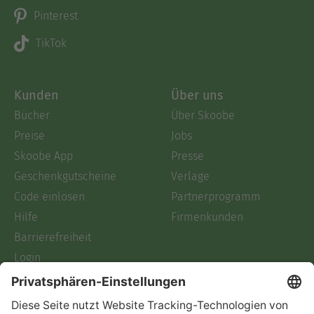
Pinterest
TikTok
Kunden
Über uns
Bücher
Über Skoobe
Preise
Jobs
Skoobe App
Presse
Geschenkgutscheine
Verlage
Code einlösen
Partnerprogramm
Hilfe
Firmenkunden
Barrierefreiheit
Login
Skoobe liest