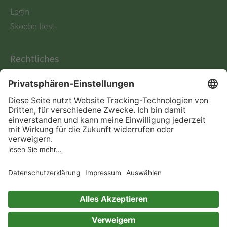
Login
Skoobe liest
Rechtliches
Datenschutz
AGB
Informationen nach Data
Act
Verträge hier kündigen
Impressum
Vertrag widerrufen
Immer ein gutes Buch