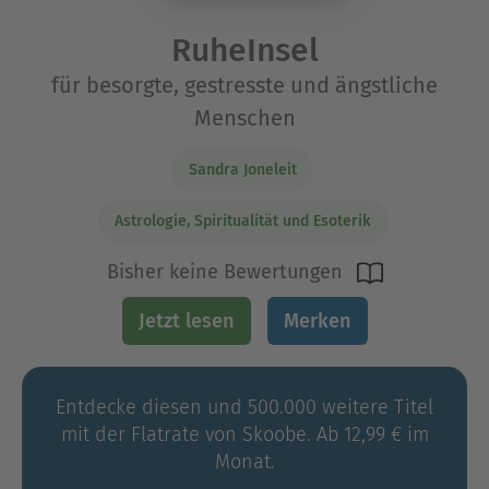
RuheInsel
für besorgte, gestresste und ängstliche
Menschen
Sandra Joneleit
Astrologie, Spiritualität und Esoterik
Bisher keine Bewertungen
Jetzt lesen
Merken
Entdecke diesen und 500.000 weitere Titel
mit der Flatrate von Skoobe. Ab 12,99 € im
Monat.