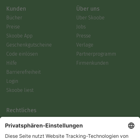
Kunden
Über uns
Bücher
Über Skoobe
Preise
Jobs
Skoobe App
Presse
Geschenkgutscheine
Verlage
Code einlösen
Partnerprogramm
Hilfe
Firmenkunden
Barrierefreiheit
Login
Skoobe liest
Rechtliches
Datenschutz
AGB
Informationen nach Data