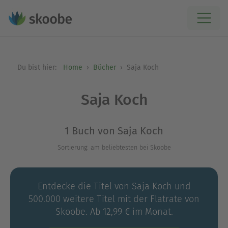
Du bist hier:
Home
Bücher
Saja Koch
Saja Koch
1 Buch von Saja Koch
Sortierung: am beliebtesten bei Skoobe
Entdecke die Titel von Saja Koch und
500.000 weitere Titel mit der Flatrate von
Skoobe. Ab 12,99 € im Monat.