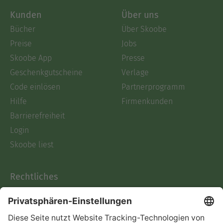
Kunden
Über uns
Bücher
Über Skoobe
Preise
Jobs
Skoobe App
Presse
Geschenkgutscheine
Verlage
Code einlösen
Partnerprogramm
Hilfe
Firmenkunden
Barrierefreiheit
Login
Skoobe liest
Rechtliches
Datenschutz
AGB
Informationen nach Data