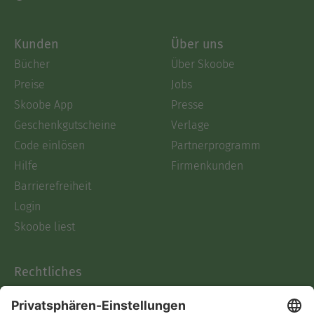
Kunden
Über uns
Bücher
Über Skoobe
Preise
Jobs
Skoobe App
Presse
Geschenkgutscheine
Verlage
Code einlösen
Partnerprogramm
Hilfe
Firmenkunden
Barrierefreiheit
Login
Skoobe liest
Rechtliches
Datenschutz
AGB