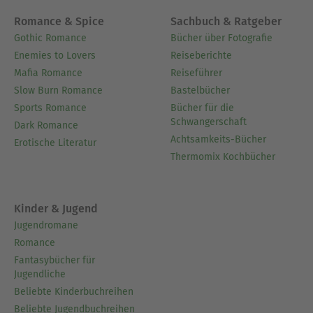
Romance & Spice
Sachbuch & Ratgeber
Gothic Romance
Bücher über Fotografie
Enemies to Lovers
Reiseberichte
Mafia Romance
Reiseführer
Slow Burn Romance
Bastelbücher
Sports Romance
Bücher für die
Schwangerschaft
Dark Romance
Achtsamkeits-Bücher
Erotische Literatur
Thermomix Kochbücher
Kinder & Jugend
Jugendromane
Romance
Fantasybücher für
Jugendliche
Beliebte Kinderbuchreihen
Beliebte Jugendbuchreihen