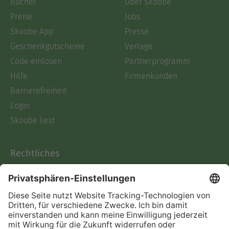
Bücher
Über Skoobe
Preise
Jobs
Skoobe App
Presse
Geschenkgutscheine
Verlage
Code einlösen
Partnerprogramm
Hilfe
Firmenkunden
Barrierefreiheit
Login
Skoobe liest
Rechtliches
Datenschutz
AGB
Informationen nach Data
Act
Verträge hier kündigen