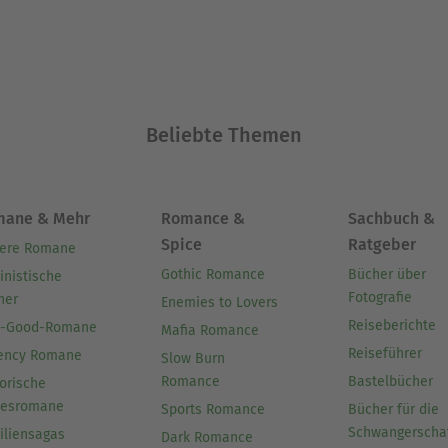
Beliebte Themen
mane & Mehr
Romance &
Sachbuch &
Spice
Ratgeber
ere Romane
Gothic Romance
Bücher über
inistische
Fotografie
her
Enemies to Lovers
Reiseberichte
l-Good-Romane
Mafia Romance
Reiseführer
ency Romane
Slow Burn
Romance
Bastelbücher
orische
besromane
Sports Romance
Bücher für die
Schwangerscha
iliensagas
Dark Romance