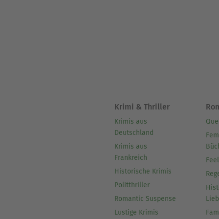
Krimi & Thriller
Ro
Krimis aus
Que
Deutschland
Fem
Krimis aus
Büc
Frankreich
Fee
Historische Krimis
Reg
Politthriller
Hist
Romantic Suspense
Lie
Lustige Krimis
Fam