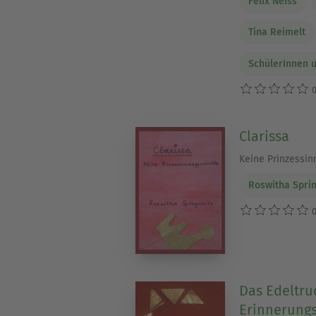
Felix Neiss
Tina Reimelt
SchülerInnen 
0
Clarissa
Keine Prinzessin
Roswitha Sprin
0
Das Edeltru
Erinnerung