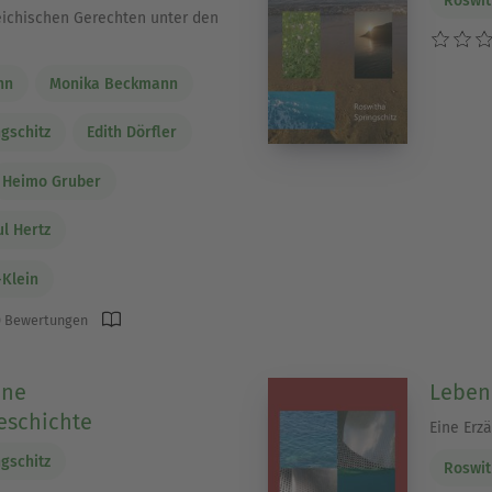
Roswit
eichischen Gerechten unter den
nn
Monika Beckmann
gschitz
Edith Dörfler
Heimo Gruber
l Hertz
-Klein
 Bewertungen
ine
Leben
eschichte
Eine Erz
gschitz
Roswit