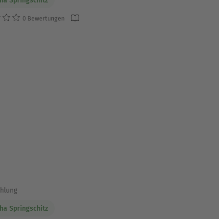
ha Springschitz
0 Bewertungen
ählung
ha Springschitz