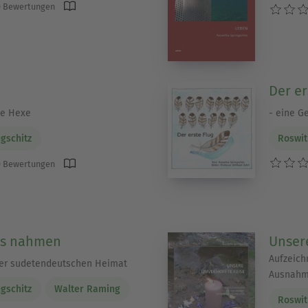
 Bewertungen
Der er
le Hexe
- eine Ge
gschitz
Roswit
 Bewertungen
es nahmen
Unser
Aufzeich
er sudetendeutschen Heimat
Ausnahm
gschitz
Walter Raming
Roswit