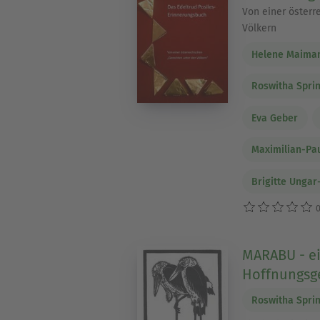
Von einer österr
Völkern
Helene Maima
Roswitha Sprin
Eva Geber
Maximilian-Pau
Brigitte Ungar
0
MARABU - e
Hoffnungsg
Roswitha Sprin