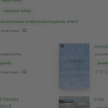
Sophie Hackl
Katharina Schütz
und LehrerInnen 4d BRG Krems Ringstraße 2016/17
 Bewertungen
mond
nengeschichte
und ande
gschitz
Roswit
 Bewertungen
d Posiles
Erde -
sbuch