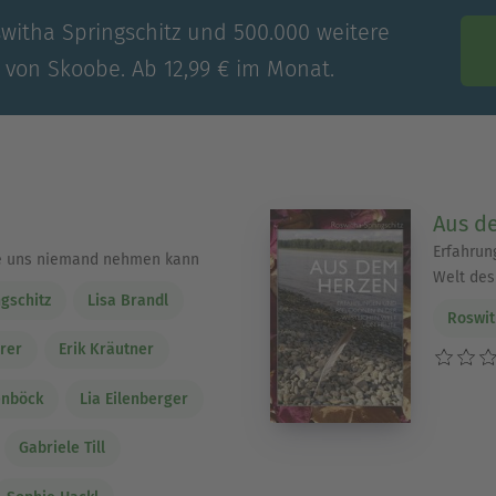
switha Springschitz und 500.000 weitere
e von Skoobe. Ab 12,99 € im Monat.
Aus d
Erfahrun
ie uns niemand nehmen kann
Welt des
gschitz
Lisa Brandl
Roswit
rer
Erik Kräutner
enböck
Lia Eilenberger
Gabriele Till