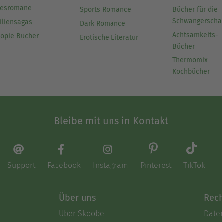
besromane
Sports Romance
Bücher für die
Schwangerscha
iliensagas
Dark Romance
Achtsamkeits-
topie Bücher
Erotische Literatur
Bücher
Thermomix
Kochbücher
Bleibe mit uns in Kontakt
Support
Facebook
Instagram
Pinterest
TikTok
Über uns
Rech
Über Skoobe
Date