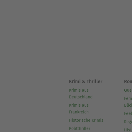
Krimi & Thriller
Ro
Krimis aus
Que
Deutschland
Fem
Krimis aus
Büc
Frankreich
Fee
Historische Krimis
Reg
Politthriller
Hist