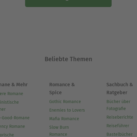
Beliebte Themen
mane & Mehr
Romance &
Sachbuch &
Spice
Ratgeber
ere Romane
Gothic Romance
Bücher über
inistische
Fotografie
her
Enemies to Lovers
Reiseberichte
l-Good-Romane
Mafia Romance
Reiseführer
ency Romane
Slow Burn
Romance
Bastelbücher
orische