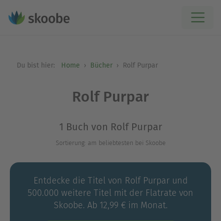
Du bist hier:
Home
Bücher
Rolf Purpar
Rolf Purpar
1 Buch von Rolf Purpar
Sortierung: am beliebtesten bei Skoobe
Entdecke die Titel von Rolf Purpar und
500.000 weitere Titel mit der Flatrate von
Skoobe. Ab 12,99 € im Monat.