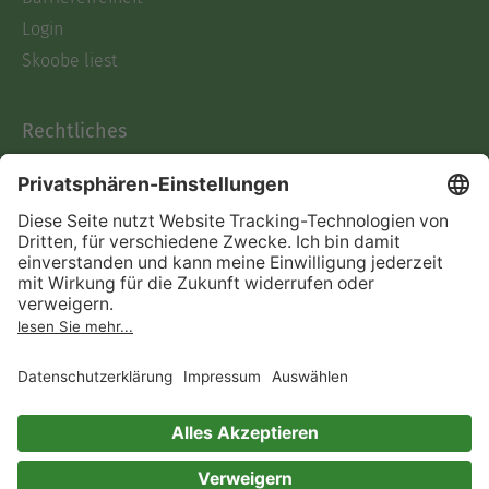
Login
Skoobe liest
Rechtliches
Datenschutz
AGB
Informationen nach Data
Act
Verträge hier kündigen
Impressum
Vertrag widerrufen
Immer ein gutes Buch