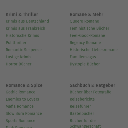
Krimi & Thriller
Romane & Mehr
Krimis aus Deutschland
Queere Romane
Krimis aus Frankreich
Feministische Bücher
Historische Krimis
Feel-Good-Romane
Politthriller
Regency Romane
Romantic Suspense
Historische Liebesromane
Lustige Krimis
Familiensagas
Horror Bücher
Dystopie Bücher
Romance & Spice
Sachbuch & Ratgeber
Gothic Romance
Bücher über Fotografie
Enemies to Lovers
Reiseberichte
Mafia Romance
Reiseführer
Slow Burn Romance
Bastelbücher
Sports Romance
Bücher für die
Schwangerschaft
Dark Romance