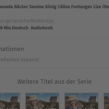
n und möchte Margaret feuern. Um dies zu verhind
anuela Bäcker
Samina König
Céline Fontanges
Liza Oh
Miss Grayling mit vereinten Kräften davon zu über
lich die Wahrheit über Margarets Krankheit erfährt,
Länge:
Sprache:
Medientyp:
eilt ihr stattdessen die Aufsicht des Südturmes zu
8 Min.
Deutsch
Audiobook
Ausblenden
rmationen
refreiheit bekannt
Weitere Titel aus der Serie