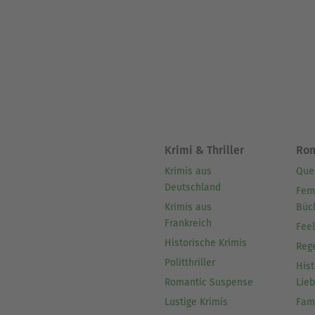
Krimi & Thriller
Ro
Krimis aus
Que
Deutschland
Fem
Krimis aus
Büc
Frankreich
Fee
Historische Krimis
Reg
Politthriller
Hist
Romantic Suspense
Lie
Lustige Krimis
Fam