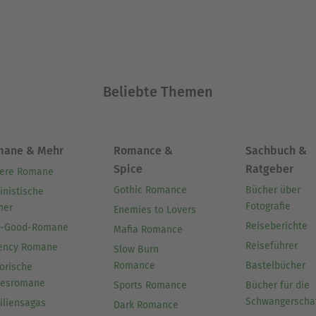
Beliebte Themen
mane & Mehr
Romance &
Sachbuch &
Spice
Ratgeber
ere Romane
Gothic Romance
Bücher über
inistische
Fotografie
her
Enemies to Lovers
Reiseberichte
l-Good-Romane
Mafia Romance
Reiseführer
ency Romane
Slow Burn
Romance
Bastelbücher
orische
besromane
Sports Romance
Bücher für die
Schwangerscha
iliensagas
Dark Romance