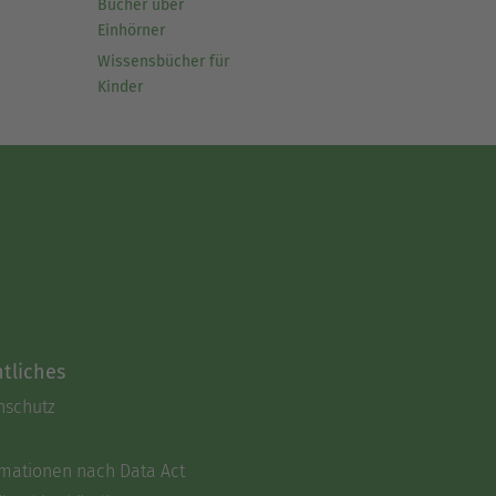
Bücher über
Einhörner
Wissensbücher für
Kinder
tliches
nschutz
rmationen nach Data Act