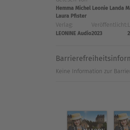
Miss M. kennt kein Erbarme
Hemma Michel
Leonie Landa
M
Mädchen ihre Schulleiterin 
Laura Pfister
entlassen. Als diese schließ
Verlag:
Veröffentlicht:
Mutter nicht zu feuern und t
LEONINE Audio
2023
2
Barrierefreiheitsinfo
Keine Information zur Barrie