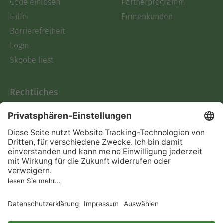
Code einlösen
Partnerprogramm
Hilfe
Firmenkunden
Barrierefreiheit
Login
Skoobe liest
Rechtliches
Datenschutz
AGB
Informationen nach Data
Act
Verträge hier kündigen
Impressum
Vertrag widerrufen