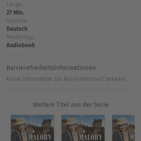
Doch die gut gemeinte Idee geht nach hinten los.
Länge:
27 Min.
Ausblenden
Sprache:
Deutsch
Medientyp:
Audiobook
Barrierefreiheitsinformationen
Keine Information zur Barrierefreiheit bekannt
Weitere Titel aus der Serie