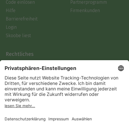
Code einlösen
Partnerprogramm
Hilfe
Firmenkunden
Barrierefreiheit
Login
Skoobe liest
Rechtliches
Datenschutz
AGB
Informationen nach Data
Act
Verträge hier kündigen
Impressum
Vertrag widerrufen