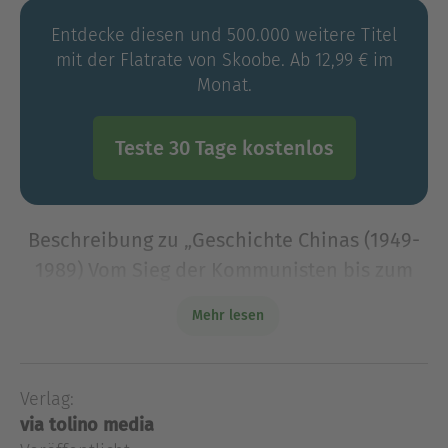
Entdecke diesen und 500.000 weitere Titel
mit der Flatrate von Skoobe. Ab 12,99 € im
Monat.
Teste 30 Tage kostenlos
Beschreibung zu „Geschichte Chinas (1949-
1989) Vom Sieg der Kommunisten bis zum
Tian’anmen Massaker“
Mehr lesen
Die Geschichte Chinas seit den Opiumkriegen ist
ein Kampf mit der eigenen Identität und der
Erniedrigung durch die europäischen Mächte und
Verlag:
Japans. In diesem Band 2 betrachten wir den Sieg
via tolino media
der Kommunis