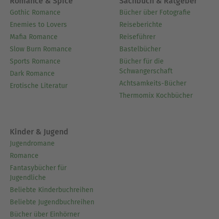
Romance & Spice
Sachbuch & Ratgeber
Gothic Romance
Bücher über Fotografie
Enemies to Lovers
Reiseberichte
Mafia Romance
Reiseführer
Slow Burn Romance
Bastelbücher
Sports Romance
Bücher für die
Schwangerschaft
Dark Romance
Achtsamkeits-Bücher
Erotische Literatur
Thermomix Kochbücher
Kinder & Jugend
Jugendromane
Romance
Fantasybücher für
Jugendliche
Beliebte Kinderbuchreihen
Beliebte Jugendbuchreihen
Bücher über Einhörner