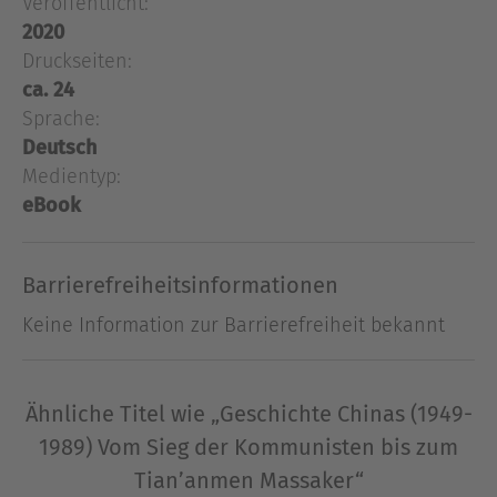
Veröffentlicht:
Die Geschichte Chinas seit den Opiumkriegen ist
2020
ein Kampf mit der eigenen Identität und der
Druckseiten:
Erniedrigung durch die europäischen Mächte und
ca. 24
Japans. In diesem Band 2 betrachten wir den Sieg
Sprache:
der Kommunisten, die Flucht der Nationalisten
Deutsch
nach Taiwan, die Zeit der Volksrepublik China
Medientyp:
unter Mao und unter Deng Xiaoping bis zum
eBook
Tian’anmen Massaker.
Über René Schreiber
Barrierefreiheitsinformationen
geb. 1982; Hobby-Läufer und -Fußballer;
Keine Information zur Barrierefreiheit bekannt
Briefmarkensammler; begeisterter
Städtereisender
Ausblenden
Ähnliche Titel wie „Geschichte Chinas (1949-
1989) Vom Sieg der Kommunisten bis zum
Tian’anmen Massaker“