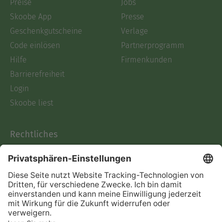
Preise
Jobs
Skoobe App
Presse
Geschenkgutscheine
Verlage
Code einlösen
Partnerprogramm
Hilfe
Firmenkunden
Barrierefreiheit
Login
Skoobe liest
Rechtliches
Datenschutz
AGB
Informationen nach Data
Act
Verträge hier kündigen
Impressum