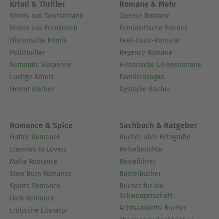
sein!“ zu widerlegen.
Krimi & Thriller
Romane & Mehr
Krimis aus Deutschland
Queere Romane
Ausblenden
Krimis aus Frankreich
Feministische Bücher
Historische Krimis
Feel-Good-Romane
Politthriller
Regency Romane
Romantic Suspense
Historische Liebesromane
Lustige Krimis
Familiensagas
Horror Bücher
Dystopie Bücher
Romance & Spice
Sachbuch & Ratgeber
Gothic Romance
Bücher über Fotografie
Enemies to Lovers
Reiseberichte
Mafia Romance
Reiseführer
Slow Burn Romance
Bastelbücher
Sports Romance
Bücher für die
Schwangerschaft
Dark Romance
Achtsamkeits-Bücher
Erotische Literatur