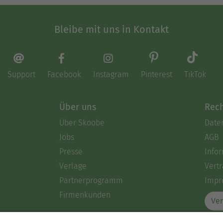
Bleibe mit uns in Kontakt
Support
Facebook
Instagram
Pinterest
TikTok
Über uns
Rech
Über Skoobe
Date
Jobs
AGB
Presse
Info
Verlage
Vertr
Partnerprogramm
Impr
Firmenkunden
Ver