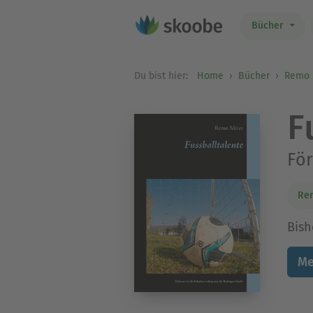
Bücher
Du bist hier:
Home
Bücher
Remo 
F
För
Re
Bish
Me