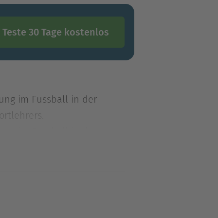
Teste 30 Tage kostenlos
ng im Fussball in der
rtlehrers.
ng im Fussball in der
rtlehrers.