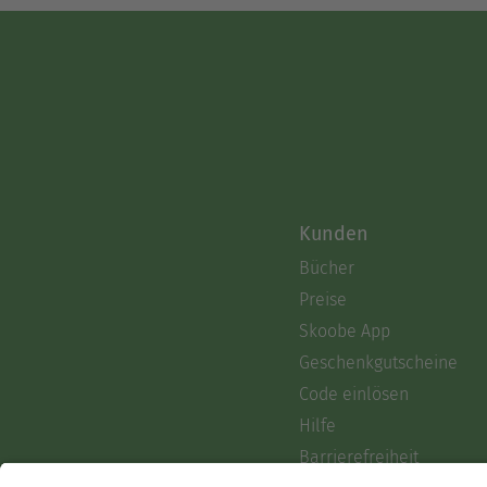
Kunden
Bücher
Preise
Skoobe App
Geschenkgutscheine
Code einlösen
Hilfe
Barrierefreiheit