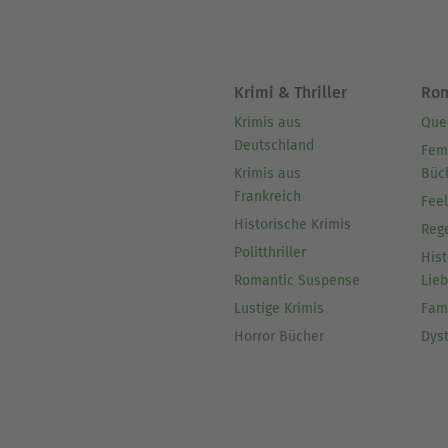
Krimi & Thriller
Ro
Krimis aus
Que
Deutschland
Fem
Krimis aus
Büc
Frankreich
Fee
Historische Krimis
Reg
Politthriller
Hist
Romantic Suspense
Lie
Lustige Krimis
Fam
Horror Bücher
Dys