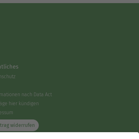
tliches
nschutz
rmationen nach Data Act
äge hier kündigen
essum
trag widerrufen