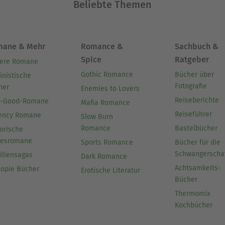
Beliebte Themen
mane & Mehr
Romance &
Sachbuch &
Spice
Ratgeber
ere Romane
Gothic Romance
Bücher über
inistische
Fotografie
her
Enemies to Lovers
Reiseberichte
l-Good-Romane
Mafia Romance
Reiseführer
ency Romane
Slow Burn
Romance
Bastelbücher
orische
besromane
Sports Romance
Bücher für die
Schwangerscha
iliensagas
Dark Romance
Achtsamkeits-
topie Bücher
Erotische Literatur
Bücher
Thermomix
Kochbücher