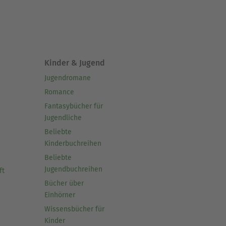
e Kinder und Jugendliche
Kinder & Jugend
Jugendromane
Romance
Fantasybücher für
Jugendliche
Beliebte
Kinderbuchreihen
Beliebte
Jugendbuchreihen
ft
Bücher über
Einhörner
Wissensbücher für
Kinder