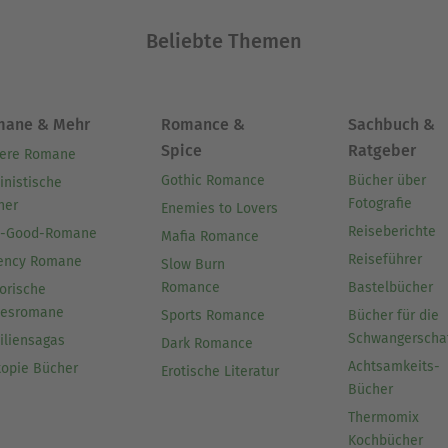
e erwünscht).
Beliebte Themen
e reine Textfassung der Geschichten und für älter
mane & Mehr
Romance &
Sachbuch &
Ausblenden
Spice
Ratgeber
ere Romane
Gothic Romance
Bücher über
inistische
Fotografie
her
Enemies to Lovers
Reiseberichte
l-Good-Romane
Mafia Romance
Reiseführer
ency Romane
Slow Burn
Romance
Bastelbücher
orische
besromane
Sports Romance
Bücher für die
Schwangerscha
iliensagas
Dark Romance
Achtsamkeits-
topie Bücher
Erotische Literatur
Bücher
Thermomix
Kochbücher