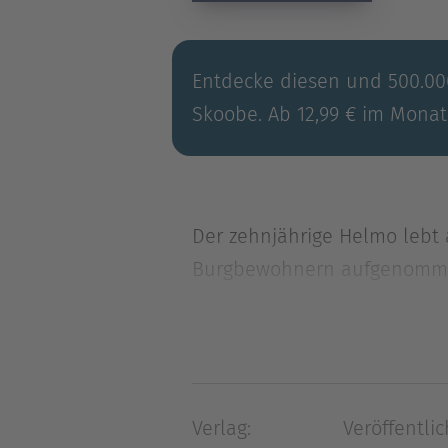
Entdecke diesen und 500.000
Skoobe. Ab 12,99 € im Monat
Der zehnjährige Helmo lebt 
Burgbewohnern aufgenommen
und woher
Der zehnjährige Helmo lebt 
Burgbewohnern aufgenommen
und woher er kommt.Ein räts
Verlag:
Veröffentlic
Herkunft herauszufinden.Hild