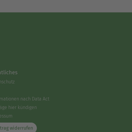
tliches
nschutz
rmationen nach Data Act
äge hier kündigen
essum
trag widerrufen