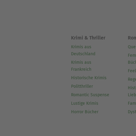
anfordern. Kostenlos (Spend
Das vorliegende Buch ist di
gedacht.
Krimi & Thriller
Ro
Krimis aus
Que
Deutschland
Fem
Krimis aus
Büc
Frankreich
Fee
Historische Krimis
Reg
Politthriller
Hist
Romantic Suspense
Lie
Lustige Krimis
Fam
Horror Bücher
Dys